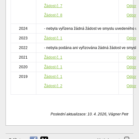
Žádost č. 7
Odpově
Žádost č. 8
Odpově
2024
- nebyla vyřízena žádná žádost ve smyslu uvedeného u
2023
Žádost č. 1
Odpově
2022
- nebyla podána ani vyřizována žádná žádost ve smysl
2021
Žádost č. 1
Odpově
2020
Žádost č. 1
Odpově
2019
Žádost č. 1
Odpově
Žádost č. 2
Odpově
Poslední aktualizace: 10. 4. 2026, Vágner Petr