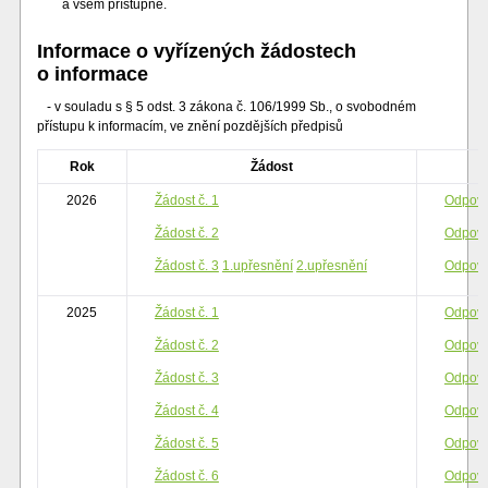
a všem přístupné.
Informace o vyřízených žádostech
o informace
- v souladu s § 5 odst. 3 zákona č. 106/1999 Sb.,
o svobodném
přístupu k informacím,
ve znění pozdějších předpisů
Rok
Žádost
2026
Žádost č. 1
Odpově
Žádost č. 2
Odpově
Žádost č. 3
1.upřesnění
2.upřesnění
Odpově
2025
Žádost č. 1
Odpově
Žádost č. 2
Odpově
Žádost č. 3
Odpově
Žádost č. 4
Odpově
Žádost č. 5
Odpově
Žádost č. 6
Odpově