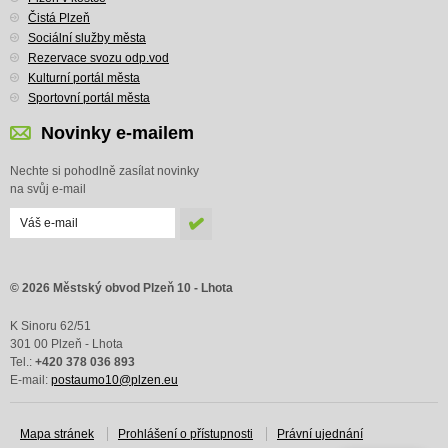
Čistá Plzeň
Sociální služby města
Rezervace svozu odp.vod
Kulturní portál města
Sportovní portál města
Novinky e-mailem
Nechte si pohodlně zasílat novinky
na svůj e-mail
© 2026 Městský obvod Plzeň 10 - Lhota
K Sinoru 62/51
301 00 Plzeň - Lhota
Tel.:
+420 378 036 893
E-mail:
postaumo10@plzen.eu
Mapa stránek
Prohlášení o přístupnosti
Právní ujednání