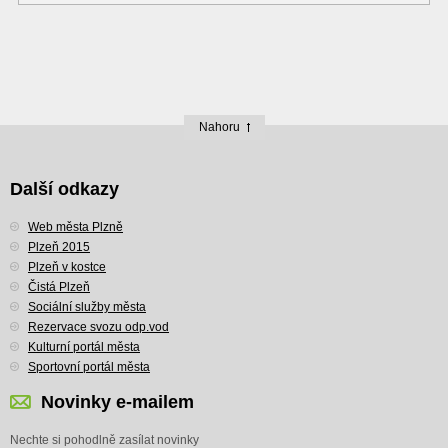
Nahoru
Další odkazy
Web města Plzně
Plzeň 2015
Plzeň v kostce
Čistá Plzeň
Sociální služby města
Rezervace svozu odp.vod
Kulturní portál města
Sportovní portál města
Novinky e-mailem
Nechte si pohodlně zasílat novinky