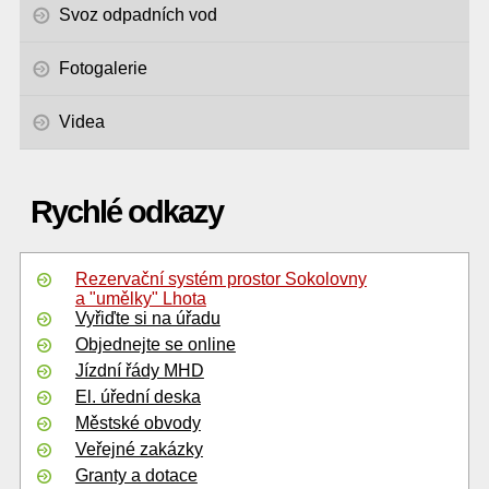
Svoz odpadních vod
Fotogalerie
Videa
Rychlé odkazy
Rezervační systém prostor Sokolovny
a "umělky" Lhota
Vyřiďte si na úřadu
Objednejte se online
Jízdní řády MHD
El. úřední deska
Městské obvody
Veřejné zakázky
Granty a dotace