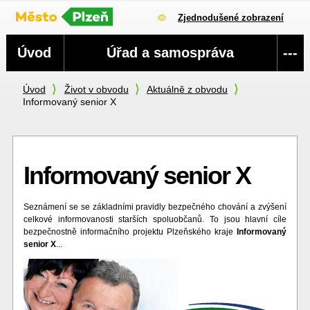
Zjednodušené zobrazení
Navigace
Úvod
Úřad a samospráva
---
Úvod
Život v obvodu
Aktuálně z obvodu
Informovaný senior X
Informovaný senior X
Seznámení se se základními pravidly bezpečného chování a zvýšení
celkové informovanosti starších spoluobčanů. To jsou hlavní cíle
bezpečnostně informačního projektu Plzeňského kraje
Informovaný
senior X
...