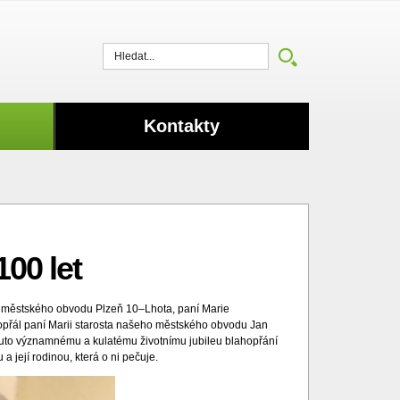
Vyhledat
Kontakty
100 let
lka městského obvodu Plzeň 10–Lhota, paní Marie
y popřál paní Marii starosta našeho městského obvodu Jan
muto významnému a kulatému životnímu jubileu blahopřání
a její rodinou, která o ni pečuje.