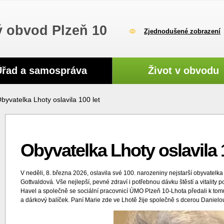
 obvod Plzeň 10
Zjednodušené zobrazení
Úřad a samospráva
Život v obvodu
byvatelka Lhoty oslavila 100 let
Obyvatelka Lhoty oslavila 
V neděli, 8. března 2026, oslavila své 100. narozeniny nejstarší obyvate
Gottvaldová. Vše nejlepší, pevné zdraví i potřebnou dávku štěstí a vitalit
Havel a společně se sociální pracovnicí ÚMO Plzeň 10-Lhota předali k to
a dárkový balíček. Paní Marie zde ve Lhotě žije společně s dcerou Danielou 