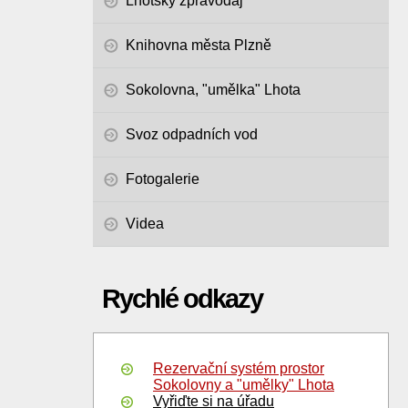
Lhotský zpravodaj
Knihovna města Plzně
Sokolovna, "umělka" Lhota
Svoz odpadních vod
Fotogalerie
Videa
Rychlé odkazy
Rezervační systém prostor
Sokolovny a "umělky" Lhota
Vyřiďte si na úřadu