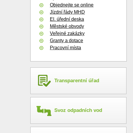
Objednejte se online
Jízdní řády MHD
El. úřední deska
Městské obvody
Veřejné zakázky
Granty a dotace
Pracovní místa
Transparentní úřad
Svoz odpadních vod